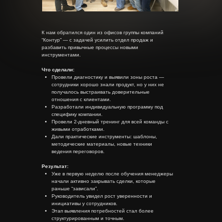
К нам обратился один из офисов группы компаний
“Контур” — с задачей усилить отдел продаж и
разбавить привычные процессы новыми
инструментами.
Что сделали:
Провели диагностику и выявили зоны роста —
сотрудники хорошо знали продукт, но у них не
получалось выстраивать доверительные
отношения с клиентами.
Разработали индивидуальную программу под
специфику компании.
Провели 2-дневный тренинг для всей команды с
живыми отработками.
Дали практические инструменты: шаблоны,
методические материалы, новые техники
ведения переговоров.
Результат:
Уже в первую неделю после обучения менеджеры
начали активно закрывать сделки, которые
раньше “зависали”.
Руководитель увидел рост уверенности и
инициативы у сотрудников.
Этап выявления потребностей стал более
структурированным и точным.